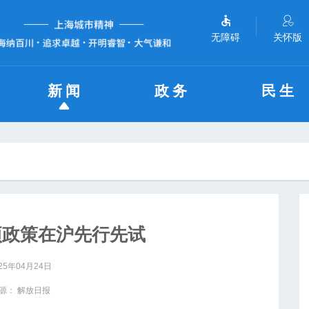
无障碍
关怀版
新闻
政务
民生
项政策在沪先行先试
25年04月24日
源： 解放日报