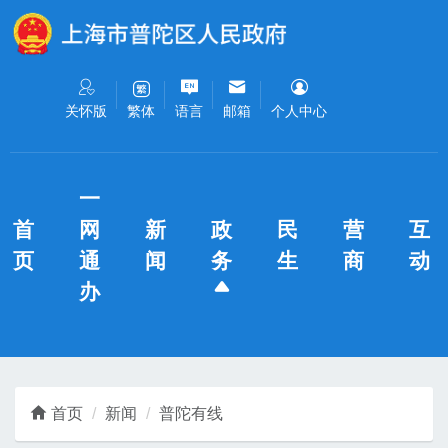
无障碍操作说明
跳转到网站导航区
跳转到主要内容区域
关怀版
语言
邮箱
个人中心
繁体
一
首
网
新
政
民
营
互
页
通
闻
务
生
商
动
办
首页
新闻
普陀有线