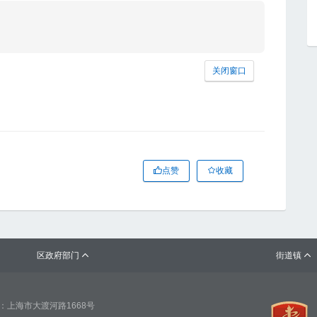
关闭窗口
点赞
收藏
区政府部门
街道镇


：上海市大渡河路1668号