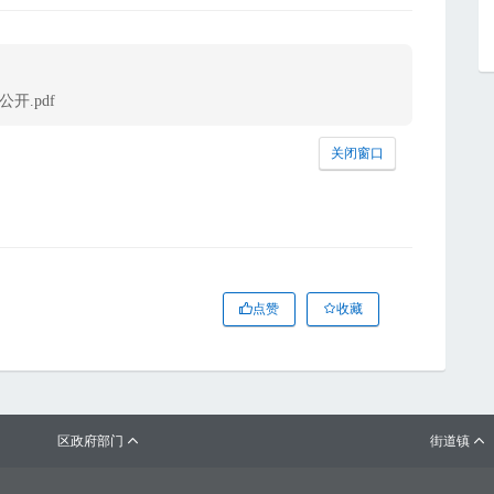
开.pdf
关闭窗口
点赞
收藏
区政府部门
街道镇

