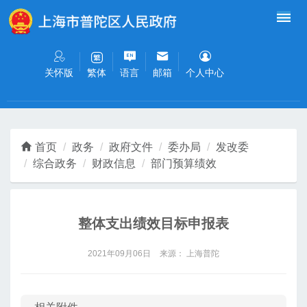
无障碍操作说明
跳转到网站导航区
跳转到主要内容区域
关怀版
语言
邮箱
个人中心
繁体
首页
政务
政府文件
委办局
发改委
综合政务
财政信息
部门预算绩效
整体支出绩效目标申报表
2021年09月06日
来源： 上海普陀