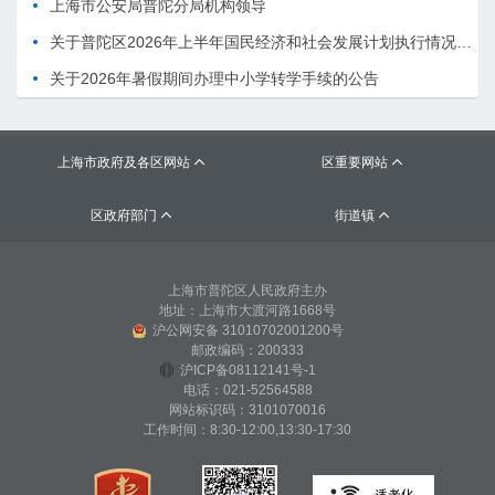
上海市公安局普陀分局机构领导
关于普陀区2026年上半年国民经济和社会发展计划执行情况的报告 （征求意见稿）
关于2026年暑假期间办理中小学转学手续的公告
上海市政府及各区网站
区重要网站


区政府部门
街道镇


上海市普陀区人民政府主办
地址：上海市大渡河路1668号
沪公网安备 31010702001200号
邮政编码：200333
沪ICP备08112141号-1
电话：021-52564588
网站标识码：3101070016
工作时间：8:30-12:00,13:30-17:30