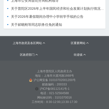
上海市公安局普陀分局机构领导
关于普陀区2026年上半年国民经济和社会发展计划执行情况的报告 （征求意见稿）
关于2026年暑假期间办理中小学转学手续的公告
关于郝晓刚等同志职务任免的通知
上海市政府及各区网站
区重要网站


区政府部门
街道镇


上海市普陀区人民政府主办
地址：上海市大渡河路1668号
沪公网安备 31010702001200号
邮政编码：200333
沪ICP备08112141号-1
电话：021-52564588
网站标识码：3101070016
工作时间：8:30-12:00,13:30-17:30