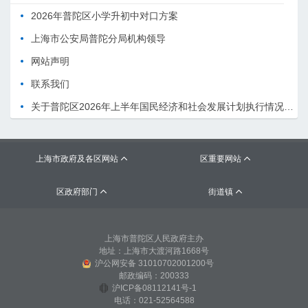
2026年普陀区小学升初中对口方案
上海市公安局普陀分局机构领导
网站声明
联系我们
关于普陀区2026年上半年国民经济和社会发展计划执行情况的报告 （征求意见稿）
上海市政府及各区网站
区重要网站


区政府部门
街道镇


上海市普陀区人民政府主办
地址：上海市大渡河路1668号
沪公网安备 31010702001200号
邮政编码：200333
沪ICP备08112141号-1
电话：021-52564588