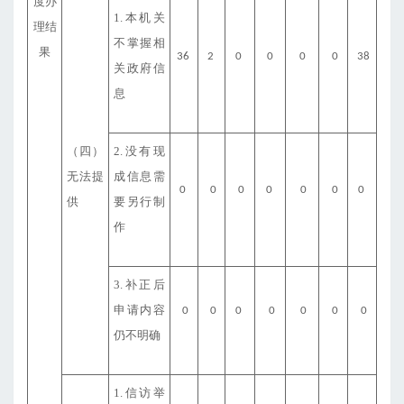
度办
1.本机关
理结
不掌握相
果
36
2
0
0
0
0
38
关政府信
息
（四）
2.没有现
无法提
成信息需
0
0
0
0
0
0
0
供
要另行制
作
3.补正后
申请内容
0
0
0
0
0
0
0
仍不明确
1.信访举