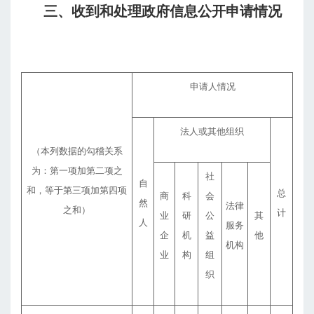
三、收到和处理政府信息公开申请情况
申请人情况
法人或其他组织
（本列数据的勾稽关系
为：第一项加第二项之
社
自
和，等于第三项加第四项
总
商
科
会
然
法律
之和）
计
业
研
公
其
人
服务
企
机
益
他
机构
业
构
组
织