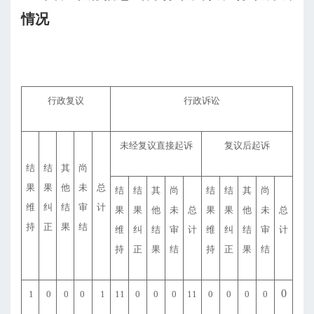
情况
行政复议
行政诉讼
未经复议直接起诉
复议后起诉
结
结
其
尚
果
果
他
未
总
结
结
其
尚
结
结
其
尚
维
纠
结
审
计
果
果
他
未
总
果
果
他
未
总
持
正
果
结
维
纠
结
审
计
维
纠
结
审
计
持
正
果
结
持
正
果
结
0
1
0
0
0
1
11
0
0
0
11
0
0
0
0