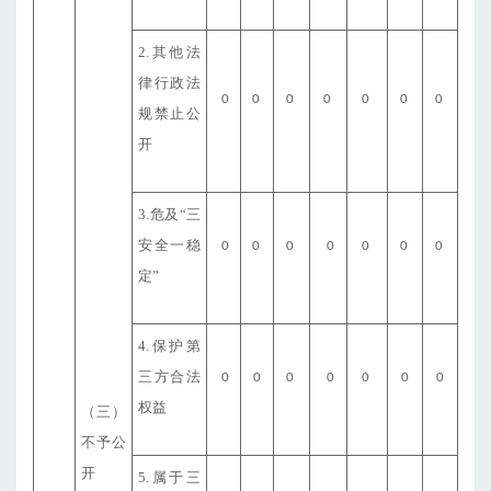
2.其他法
律行政法
0
0
0
0
0
0
0
规禁止公
开
3.危及“三
安全一稳
0
0
0
0
0
0
0
定”
4.保护第
三方合法
0
0
0
0
0
0
0
权益
（三）
不予公
开
5.属于三