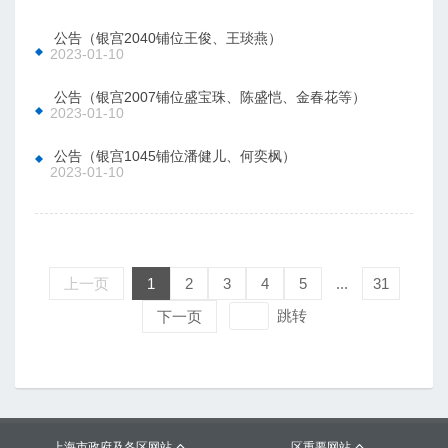
 公告（银宫2040铺位王俊、王琰燕）
2023-01-10
 公告（银宫2007铺位盛宝珠、陈盛恺、金春花等）
2023-01-10
 公告（银宫1045铺位潘健儿、何奕枫）
2023-01-10
上一页
1
2
3
4
5
...
31
跳转
下一页
上海市政府及各区网站
区重要网站

