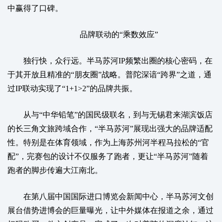
中赢得了口碑。
品牌联动的“乘数效应”
独行快，众行远。半马苏河IP频繁出圈的核心密码，在
于其开放且精准的“朋友圈”战略。普陀深谙“跨界”之道，通
过IP联动实现了“1+1>2”的品牌共振。
从与“中华铅笔”的国民级联名，到与无锡君来湖滨饭店
的长三角文旅跨域合作，“半马苏河”展现出强大的品牌适配
性。特别是在体育领域，作为上海苏州河半程马拉松的“官
配”，完赛包的设计不仅服务了跑者，更让“半马苏河”随着
跑者的脚步传遍大江南北。
在第八届中国国际进口博览会新闻中心，半马苏河文创
展台借势进博会的巨量曝光，让中外媒体在报道之余，通过