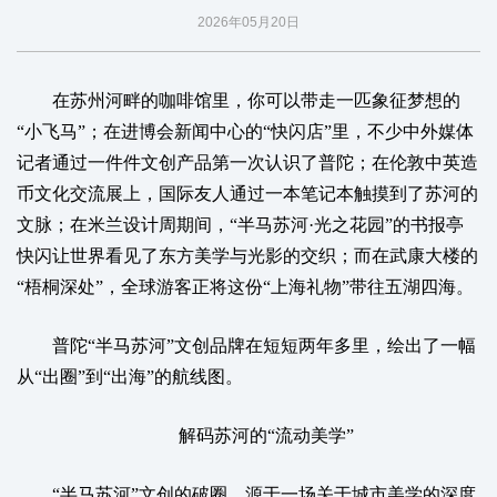
2026年05月20日
在苏州河畔的咖啡馆里，你可以带走一匹象征梦想的
“小飞马”；在进博会新闻中心的“快闪店”里，不少中外媒体
记者通过一件件文创产品第一次认识了普陀；在伦敦中英造
币文化交流展上，国际友人通过一本笔记本触摸到了苏河的
文脉；在米兰设计周期间，“半马苏河·光之花园”的书报亭
快闪让世界看见了东方美学与光影的交织；而在武康大楼的
“梧桐深处”，全球游客正将这份“上海礼物”带往五湖四海。
普陀“半马苏河”文创品牌在短短两年多里，绘出了一幅
从“出圈”到“出海”的航线图。
解码苏河的“流动美学”
“半马苏河”文创的破圈，源于一场关于城市美学的深度