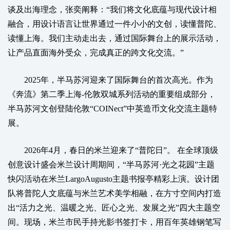
谈及出海理念，张奕阐释：“我们将文化底蕴与现代设计相
融合，用设计语言让世界通过一件小小的文创，读懂普陀、
读懂上海。我们主动走出去，通过国际舞台上的展示活动，
让产品直面海外受众，完成真正的跨文化交流。”
2025年，半马苏河迎来了国际舞台的首次高光。作为
《奔流》第二季上海-伦敦双城系列活动的重要组成部分，
半马苏河文创登陆伦敦“COINect”中英造币文化交流主题特
展。
2026年4月，春日的米兰迎来了“普陀日”。 在全球顶级
创意设计盛会米兰设计周期间，“半马苏河·光之花园”主题
快闪活动在米兰LargoAugusto主题书报亭精彩上演。设计团
队将普陀人文底蕴与米兰艺术美学相融，在方寸空间内打造
出“活力之光、温暖之光、匠心之光、发展之光”四大主题空
间。现场，米兰市民手持光影书签打卡，用百年英雄钢笔写