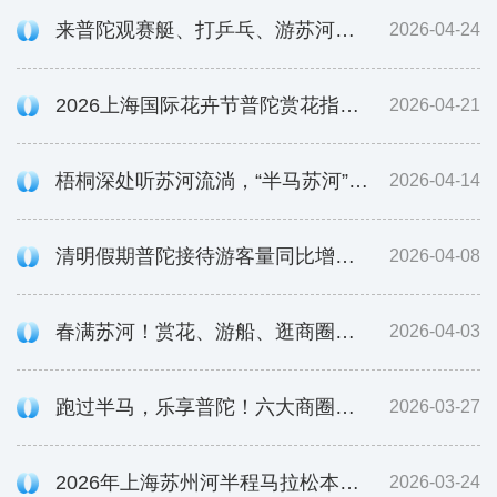
来普陀观赛艇、打乒乓、游苏河……这个周末半马苏河超好玩！
2026-04-24
2026上海国际花卉节普陀赏花指南：TOP中央公园露营，半马苏河公园慢跑
2026-04-21
梧桐深处听苏河流淌，“半马苏河”文创入驻武康大楼
2026-04-14
清明假期普陀接待游客量同比增长49.4%，苏州河游船24小时两破纪录
2026-04-08
春满苏河！赏花、游船、逛商圈，一站式打卡
2026-04-03
跑过半马，乐享普陀！六大商圈请你吃饭、看电影、做按摩
2026-03-27
2026年上海苏州河半程马拉松本周六开跑！这份交通管制通告请收好
2026-03-24