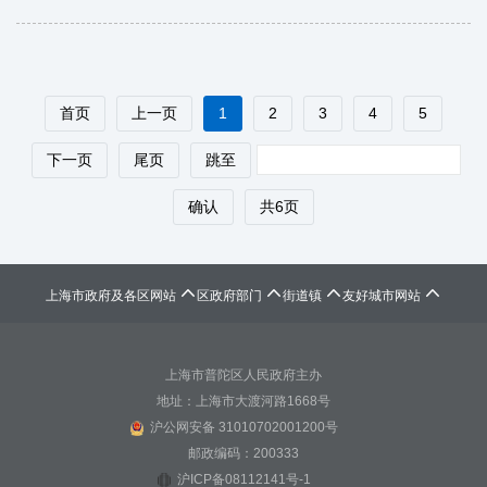
首页
上一页
1
2
3
4
5
下一页
尾页
跳至
确认
共6页




上海市政府及各区网站
区政府部门
街道镇
友好城市网站
上海市普陀区人民政府主办
地址：上海市大渡河路1668号
沪公网安备 31010702001200号
邮政编码：200333
沪ICP备08112141号-1