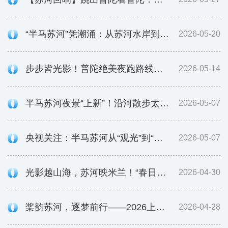
“半马苏河”凭潮涌：从苏河水岸到世界舞台的文创出海
2026-05-20
步步皆光影！普陀绝美夜跑路线全新点亮
2026-05-14
半马苏河夜景“上新”！沿河散步太惬意，解锁普陀夜间浪漫
2026-05-07
央视关注：半马苏河从“观光”到“入戏”！普陀用戏韵水岸激活文旅新场景
2026-05-07
光影越山海，苏河映米兰！“春日上海·普陀日”快闪活动在米兰举办
2026-04-30
桨韵苏河，逐梦前行——2026上海赛艇城市精英赛火热开赛
2026-04-28