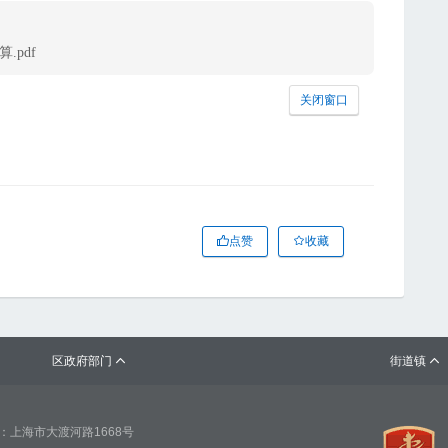
.pdf
关闭窗口
点赞
收藏
区政府部门
街道镇


：上海市大渡河路1668号