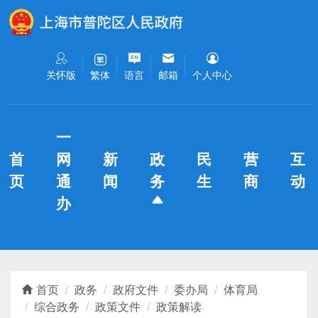
无障碍操作说明
跳转到网站导航区
跳转到主要内容区域
关怀版
语言
邮箱
个人中心
繁体
一
首
网
新
政
民
营
互
页
通
闻
务
生
商
动
办
首页
政务
政府文件
委办局
体育局
综合政务
政策文件
政策解读