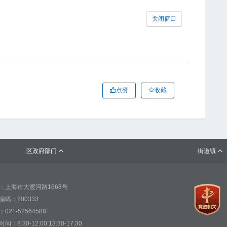
关闭窗口
点赞
收藏
区政府部门
街道镇


：上海市大渡河路1668号
编码：200333
021-52564588
间：8:30-12:00,13:30-17:30