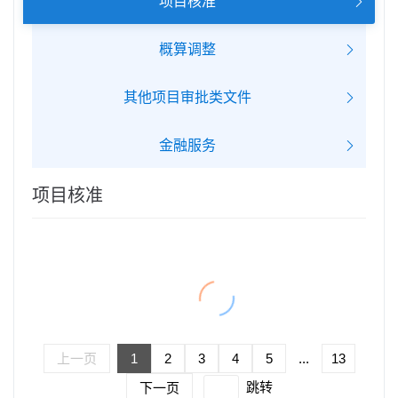
项目核准
概算调整
其他项目审批类文件
金融服务
项目核准
{{ item.title }}
{{dayFormat(item.display_date,'YYYY.MM.DD')}}
上一页
1
2
3
4
5
...
13
跳转
下一页