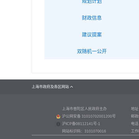
规划计划
财政信息
建议提案
双随机一公开
上海市政府及各区网站

上海市普陀区人民政府主办
地址
沪公网安备 31010702001200号
邮政
沪ICP备08112141号-1
电话：
网站标识码：3101070016
工作时