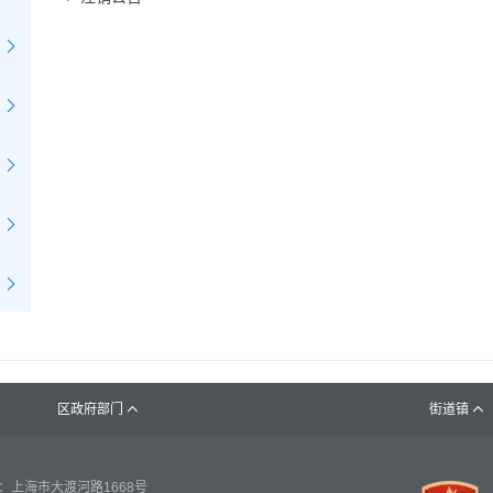
区政府部门
街道镇


：上海市大渡河路1668号