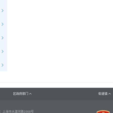
区政府部门
街道镇


：上海市大渡河路1668号