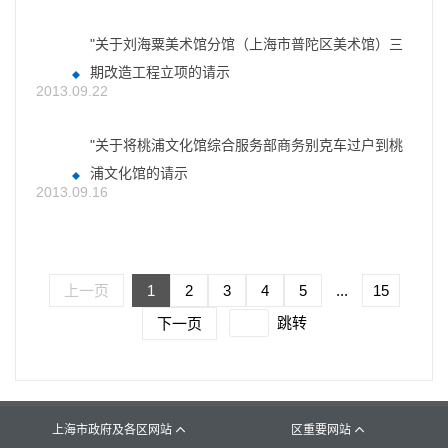
"关于刘海粟美术馆分馆（上海市普陀区美术馆）三
期改造工程立项的请示
2013.09.22
"关于将桃浦文化馆综合服务部商务别克车过户到桃
浦文化馆的请示
2013.09.16
上一页
1
2
3
4
5
...
15
跳转
下一页
上海市政府及各区网站
区重要网站

