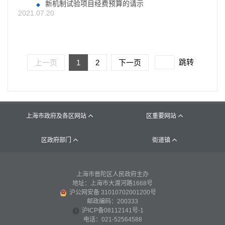
新机制试验项目经费预算的请示
2021.07.20
跳转
上一页
1
2
下一页
上海市政府及各区网站
区重要网站


区政府部门
街道镇


上海市普陀区人民政府主办
地址：上海市大渡河路1668号
沪公网安备 31010702001200号
邮政编码：200333
沪ICP备08112141号-1
电话：021-52564588