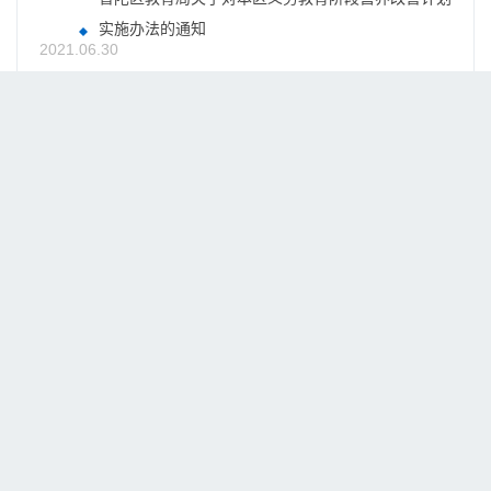
实施办法的通知
2021.06.30
关于印发《普陀区中小幼、中等职业学校学生资助资
金管理实施细则》的通知
2020.09.21
跳转
上一页
1
下一页
上海市政府及各区网站
区重要网站


区政府部门
街道镇

