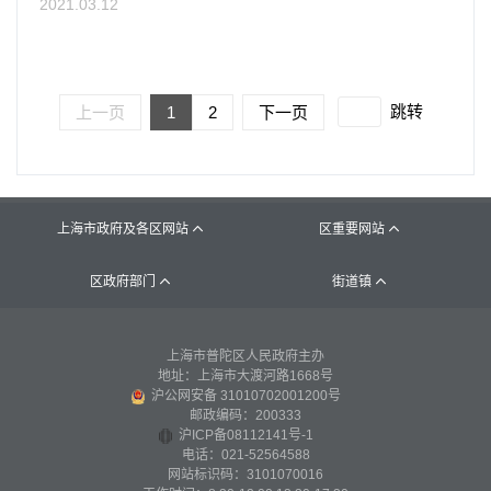
2021.03.12
跳转
上一页
1
2
下一页
上海市政府及各区网站
区重要网站


区政府部门
街道镇


上海市普陀区人民政府主办
地址：上海市大渡河路1668号
沪公网安备 31010702001200号
邮政编码：200333
沪ICP备08112141号-1
电话：021-52564588
网站标识码：3101070016