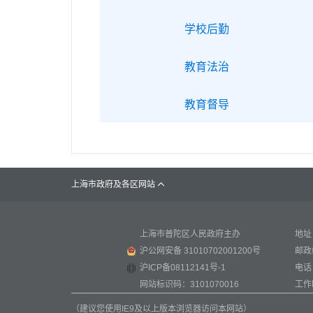
学校后勤
教育法治
教育督导
上海市政府及各区网站

上海市普陀区人民政府主办
地址
沪公网安备 31010702001200号
邮政
沪ICP备08112141号-1
电话：
网站标识码：3101070016
工作时
（建议您使用IE9及以上版本浏览器访问本网站）